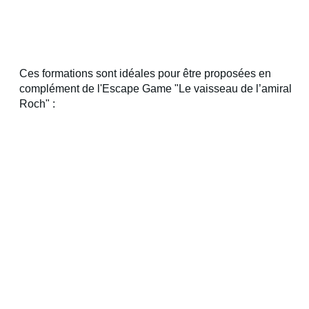
Ces formations sont idéales pour être proposées en
complément de l'Escape Game "Le vaisseau de l’amiral
Roch" :
Niveau 1 - Découverte
Comprendre l'importance
de la cohésion au sein
d'une équipe
En savoir plus