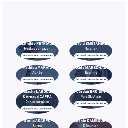
Mathilde PETRIAUX
David SMÉTANINE
Hockey sur gazon
Natation
Découvrir ses conférences
Découvrir ses conférences
Mathieu MARAIO
Jade MARECHAL
Apnée
Escrime
Découvrir ses conférences
Découvrir ses conférences
Natacha LAGOUGE
Jordan BROISIN
& Arnaud CAFFA
Para Ski Alpin
Danse sur glace
Découvrir ses conférences
Découvrir ses conférences
Stella AKAKPO
Léonie CAMBOURS
Sprint
Décathlon