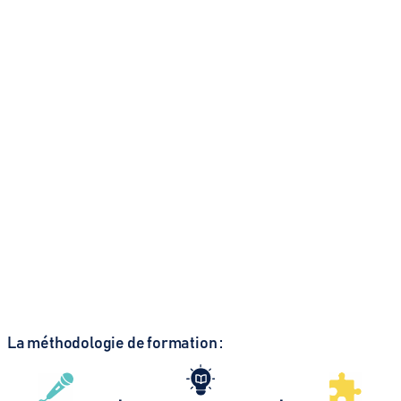
Niveau 2 - Maitrise
Maitriser et agir sur
le développement de
la cohésion d'une équipe
En savoir plus
La méthodologie de formation :