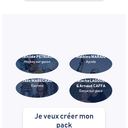
Mathilde PETRIAUX
Mathieu MARAIO
Hockey sur gazon
Apnée
Jade MARECHAL
Natacha LAGOUGE
Escrime
& Arnaud CAFFA
Danse sur glace
Je veux créer mon
pack